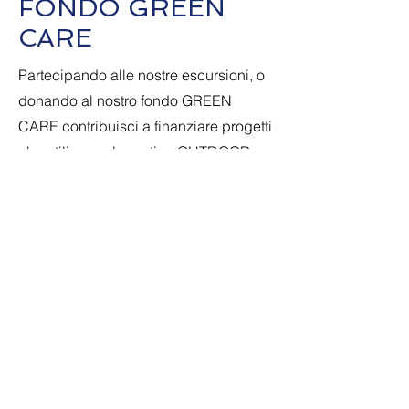
FONDO GREEN
CARE
Partecipando alle nostre escursioni, o
donando al nostro fondo GREEN
CARE contribuisci a finanziare progetti
che utilizzano le pratice OUTDOOR
come strumento di
inclusione sociale e
contrasto alla marginalità.